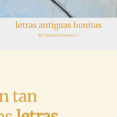
letras antiguas bonitas
By
Christyn Stearnsio
/
n tan
las
letras